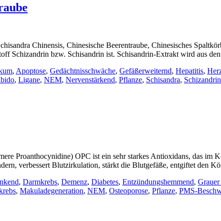
traube
chisandra Chinensis, Chinesische Beerentraube, Chinesisches Spaltk
off Schizandrin bzw. Schisandrin ist. Schisandrin-Extrakt wird aus d
akum
,
Apoptose
,
Gedächtnisschwäche
,
Gefäßerweiternd
,
Hepatitis
,
Herz
ibido
,
Ligane
,
NEM
,
Nervenstärkend
,
Pflanze
,
Schisandra
,
Schizandrin
Proanthocynidine) OPC ist ein sehr starkes Antioxidans, das im Körpe
rn, verbessert Blutzirkulation, stärkt die Blutgefäße, entgiftet den 
enkend
,
Darmkrebs
,
Demenz
,
Diabetes
,
Entzündungshemmend
,
Grauer 
krebs
,
Makuladegeneration
,
NEM
,
Osteoporose
,
Pflanze
,
PMS-Beschw