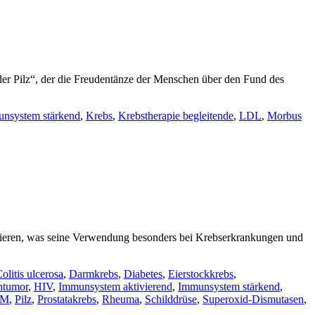
er Pilz“, der die Freudentänze der Menschen über den Fund des
nsystem stärkend
,
Krebs
,
Krebstherapie begleitende
,
LDL
,
Morbus
gulieren, was seine Verwendung besonders bei Krebserkrankungen und
olitis ulcerosa
,
Darmkrebs
,
Diabetes
,
Eierstockkrebs
,
ntumor
,
HIV
,
Immunsystem aktivierend
,
Immunsystem stärkend
,
EM
,
Pilz
,
Prostatakrebs
,
Rheuma
,
Schilddrüse
,
Superoxid-Dismutasen
,