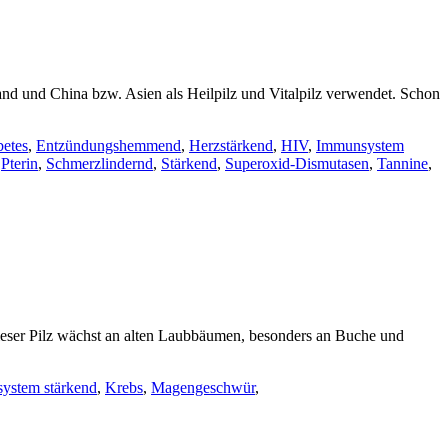
and und China bzw. Asien als Heilpilz und Vitalpilz verwendet. Schon
betes
,
Entzündungshemmend
,
Herzstärkend
,
HIV
,
Immunsystem
,
Pterin
,
Schmerzlindernd
,
Stärkend
,
Superoxid-Dismutasen
,
Tannine
,
eser Pilz wächst an alten Laubbäumen, besonders an Buche und
ystem stärkend
,
Krebs
,
Magengeschwür
,