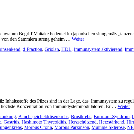
schwamm Begriff Maitake bedeutet im japanischen sinngemäß ,,tanzend
den von den Sammlern streng geheim …
Weiter
rinsenkend
,
d-Fraction
,
Griolan
,
HDL
,
Immunsystem aktivierend
,
Immu
lz Inhaltsstoffe des Pilzes sind in der Lage, das Immunsystem zu re
die höchste Konzentration von Immundystemmodulatoren. Er …
Weiter
rankung
,
Bauchspeicheldrüsenkrebs
,
Brustkrebs
,
Burn-out-Syndrom
,
C
e
,
Gastritis
,
Hashimoto Thyreoiditis
,
Herzschützend
,
Herzstärkend
,
Hir
ungenkrebs
,
Morbus Crohn
,
Morbus Parkinson
,
Multiple Sklerose
,
N