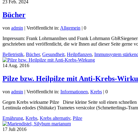
23
Feb. 2024
Bücher
von
admin
|
Veröffentlicht in:
Allgemein
|
0
Impressum: Frank LohrmannInes und Frank Lohrmann GbRSiegener St
geschrieben und veröffentlicht, die wir Ihnen auf dieser Seite gerne
Belletristik
,
Bücher
,
Gesundheit
,
Heilpflanzen
,
Immunsystem stärken
14
Aug. 2016
Pilze bzw. Heilpilze mit Anti-Krebs-Wirk
von
admin
|
Veröffentlicht in:
Informationen
,
Krebs
|
0
Gegen Krebs wirksame Pilze Diese kleine Seite soll einen schnelle
Lentinula edodes (Shiitake) Trametes versicolor (Schmetterlings-T
Ernährung
,
Krebs
,
Krebs alternativ
,
Pilze
17
Juli 2016