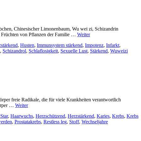
örbchen, Chinesischer Limonenbaum, Wu wei zi, Schizandrin
en Früchten von Pflanzen der Familie …
Weiter
stärkend
,
Husten
,
Immunsystem stärkend
,
Impotenz
,
Infarkt
,
,
Schizandrol
,
Schlaflosigkeit
,
Sexuelle Lust
,
Stärkend
,
Wuweizi
r freie Radikale, die für viele Krankheiten verantwortlich
Körper …
Weiter
Star
,
Haarwuchs
,
Herzschützend
,
Herzstärkend
,
Karies
,
Krebs
,
Krebs
erden
,
Prostatakrebs
,
Restless leg
,
Stoff
,
Wechseljahre