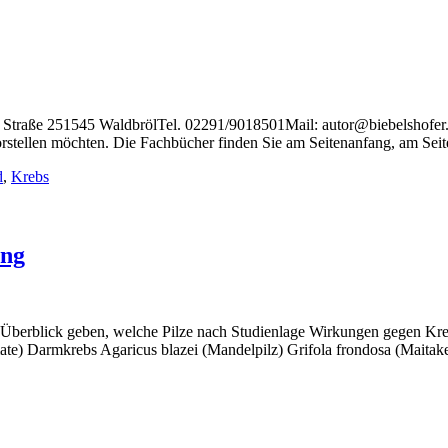
raße 251545 WaldbrölTel. 02291/9018501Mail: autor@biebelshofer.d
 vorstellen möchten. Die Fachbücher finden Sie am Seitenanfang, am Se
d
,
Krebs
ung
n Überblick geben, welche Pilze nach Studienlage Wirkungen gegen K
ramate) Darmkrebs Agaricus blazei (Mandelpilz) Grifola frondosa (Ma