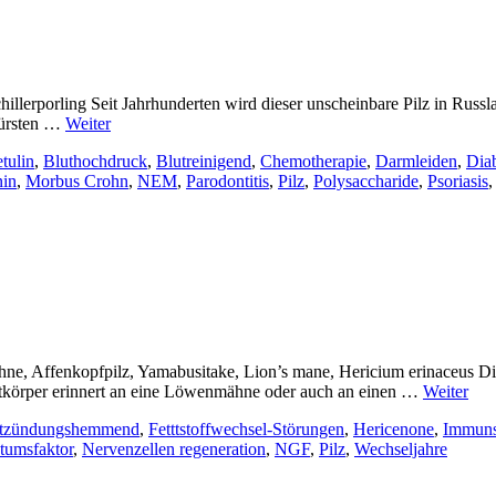
illerporling Seit Jahrhunderten wird dieser unscheinbare Pilz in Russl
ßfürsten …
Weiter
tulin
,
Bluthochdruck
,
Blutreinigend
,
Chemotherapie
,
Darmleiden
,
Dia
nin
,
Morbus Crohn
,
NEM
,
Parodontitis
,
Pilz
,
Polysaccharide
,
Psoriasis
, Affenkopfpilz, Yamabusitake, Lion’s mane, Hericium erinaceus Di
körper erinnert an eine Löwenmähne oder auch an einen …
Weiter
tzündungshemmend
,
Fetttstoffwechsel-Störungen
,
Hericenone
,
Immuns
tumsfaktor
,
Nervenzellen regeneration
,
NGF
,
Pilz
,
Wechseljahre