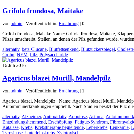
Grifola frondosa, Maitake
von
admin
|
Veröffentlicht in:
Ernährung
|
0
Grifola frondosa, Maitake Name: Grifola frondosa, Maitake, Klapper
Pilzes umschreibt. Stellen, an denen der Pilz gefunden wurde, wur
alternativ
,
beta-Clucane
,
Blutfettsenkend
,
Blutzuckerspiegel
,
Choleste
Crohn
,
NEM
,
Pilz
,
Polysaccharide
16
Juli 2016
Agaricus blazei Murill, Mandelpilz
von
admin
|
Veröffentlicht in:
Ernährung
|
1
Agaricus blazei, Mandelpilz Name: Agaricus blazei Murill, Mandelpi
Autoimmunerkrankungen empfiehlt. Nach Studien besitzt der Pilz 
alternativ
,
Alzheimer
,
Antioxidativ
,
Apoptose
,
Asthma
,
Autoimmunerk
Entzündungshemmend
,
Erschöpfung
,
Fatigue-Syndrom
,
Fibromyalgi
Katalase
,
Krebs
,
Krebstherapie begleitende
,
Leberkrebs
,
Leukämie
,
L
Tyrosinase
,
Unterleibskrebs
,
Zytotoxisch