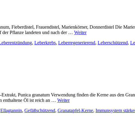
m, Fieberdistel, Frauendistel, Marienkörner, Donnerdistel Die Marien
auf der Pflanze landeten und nach der …
Weiter
Leberentzündung
,
Leberkrebs
,
Leberregenerierend
,
Leberschützend
,
Le
Extrakt, Punica granatum Verwendung finden die Kerne aus den Granatäp
 enthaltene Öl ist reich an …
Weiter
,
Ellagtannin
,
Gefäßschützend
,
Granatapfel-Kerne
,
Immunsystem stärke