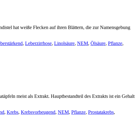
distel hat weiße Flecken auf ihren Blättern, die zur Namensgebung
berstärkend
,
Leberzirrhose
,
Linolsäure
,
NEM
,
Ölsäure
,
Pflanze
,
feln meist als Extrakt. Hauptbestandteil des Extrakts ist ein Gehalt
nd
,
Krebs
,
Krebsvorbeugend
,
NEM
,
Pflanze
,
Prostatakrebs
,