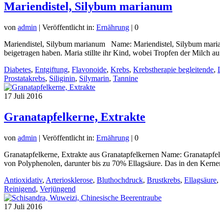
Mariendistel, Silybum marianum
von
admin
|
Veröffentlicht in:
Ernährung
|
0
Mariendistel, Silybum marianum Name: Mariendistel, Silybum marianu
beigetragen haben. Maria stillte ihr Kind, wobei Tropfen der Milch 
Diabetes
,
Entgiftung
,
Flavonoide
,
Krebs
,
Krebstherapie begleitende
,
Prostatakrebs
,
Siliginin
,
Silymarin
,
Tannine
17
Juli 2016
Granatapfelkerne, Extrakte
von
admin
|
Veröffentlicht in:
Ernährung
|
0
Granatapfelkerne, Extrakte aus Granatapfelkernen Name: Granatapfel-
von Polyphenolen, darunter bis zu 70% Ellagsäure. Das in den Kernen
Antioxidativ
,
Arteriosklerose
,
Bluthochdruck
,
Brustkrebs
,
Ellagsäure
Reinigend
,
Verjüngend
17
Juli 2016