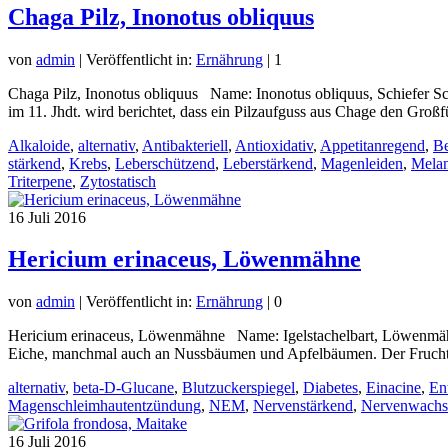
Chaga Pilz, Inonotus obliquus
von
admin
|
Veröffentlicht in:
Ernährung
|
1
Chaga Pilz, Inonotus obliquus Name: Inonotus obliquus, Schiefer Sch
im 11. Jhdt. wird berichtet, dass ein Pilzaufguss aus Chage den Gro
Alkaloide
,
alternativ
,
Antibakteriell
,
Antioxidativ
,
Appetitanregend
,
Be
stärkend
,
Krebs
,
Leberschützend
,
Leberstärkend
,
Magenleiden
,
Mela
Triterpene
,
Zytostatisch
16
Juli 2016
Hericium erinaceus, Löwenmähne
von
admin
|
Veröffentlicht in:
Ernährung
|
0
Hericium erinaceus, Löwenmähne Name: Igelstachelbart, Löwenmähne
Eiche, manchmal auch an Nussbäumen und Apfelbäumen. Der Frucht
alternativ
,
beta-D-Glucane
,
Blutzuckerspiegel
,
Diabetes
,
Einacine
,
En
Magenschleimhautentzündung
,
NEM
,
Nervenstärkend
,
Nervenwachs
16
Juli 2016