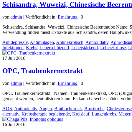
Schisandra, Wuweizi, Chinesische Beeren
von
admin
|
Veröffentlicht in:
Ernährung
|
0
Schisandra, Schisandra, Wuweizi, Chinesische Beerentraube Name: S
Verwendung finden meist Extrakte aus Schisandra, deren Hauptwirkst
Antidepressiv
,
Antimutagen
,
Antinekrotisch
,
Antioxidativ
,
Aphrodisi
Infektionen
,
Krebs
,
Leberschützend
,
Leberstärkend
,
Leberzirrhose
,
L
17
Juli 2016
OPC, Traubenkernextrakt
von
admin
|
Veröffentlicht in:
Ernährung
|
0
OPC, Traubenkernextrakt Namen: Traubenkernextrakt, OPC (Oligomere 
gemacht werden, neutralisieren kann. Es kann Gewebeschäden verhinde
ADS
,
Antioxidativ
,
Augen
,
Bluthochdruck
,
Brustkrebs
,
Cholesterins
alternativ
,
Krebstherapie begleitende
,
Kreislauf
,
Lungenkrebs
,
Magen
16
Juli 2016