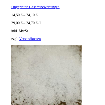
Ungeprüfte Gesamtbewertungen
14,50
€
–
74,10
€
29,00
€
–
24,70
€
/
l
inkl. MwSt.
zzgl.
Versandkosten