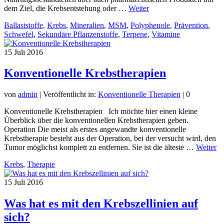
dem Ziel, die Krebsentstehung oder …
Weiter
Ballaststoffe
,
Krebs
,
Mineralien
,
MSM
,
Polyphenole
,
Prävention
,
Schwefel
,
Sekundäre Pflanzenstoffe
,
Terpene
,
Vitamine
15
Juli 2016
Konventionelle Krebstherapien
von
admin
|
Veröffentlicht in:
Konventionelle Therapien
|
0
Konventionelle Krebstherapien Ich möchte hier einen kleine
Überblick über die konventionellen Krebstherapien geben.
Operation Die meist als erstes angewandte konventionelle
Krebstherapie besteht aus der Operation, bei der versucht wird, den
Tumor möglichst komplett zu entfernen. Sie ist die älteste …
Weiter
Krebs
,
Therapie
15
Juli 2016
Was hat es mit den Krebszellinien auf
sich?