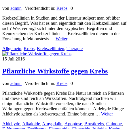
von
admin
|
Veröffentlicht in:
Krebs
|
0
Krebszelllinien In Studien und der Literatur stolpert man oft über
diesen Begriff. Was hat es nun eigentlich mit den Krebszelllinien auf
sich? Was verbirgt sich hinter den kryptischen Begriffen und
Kennzeichen der Krebszelllinien= Krebszelllinien dienen in der
Forschung Infektionstests …
Weiter
Allgemein
,
Krebs
,
Krebszelllinien
,
Therapie
15
Juli 2016
Pflanzliche Wirkstoffe gegen Krebs
von
admin
|
Veröffentlicht in:
Krebs
|
0
Pflanzliche Wirkstoffe gegen Krebs Die Natur ist reich an Pflanzen
und diese sind reich an Wirkstoffen. Nachfolgend möchten wir
einige pflanzliche Wirkstoffe vorstellen, die nach Studien
Wirkungen gegen Krebszellen entfalten können. Aldehyde Einige
Aldehyde gelten als krebserregend. Einige bringen …
Weiter
Aldehyde
,
Alkaloide
,
Amygdalin
,
Apoptose
,
Brustkrebs
,
Chinone
,
E-Nummern
,
Ernährung
,
Flavonoide
,
Glycoside
,
Iridoide
,
Krebs
,