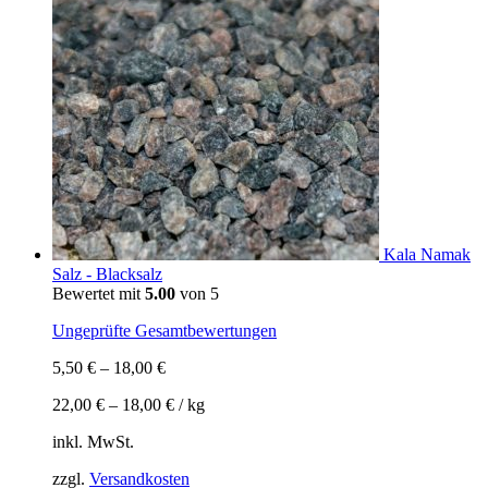
Kala Namak
Salz - Blacksalz
Bewertet mit
5.00
von 5
Ungeprüfte Gesamtbewertungen
5,50
€
–
18,00
€
22,00
€
–
18,00
€
/
kg
inkl. MwSt.
zzgl.
Versandkosten