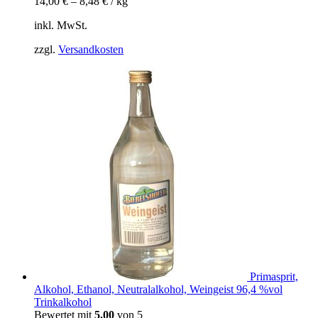
14,00
€
–
8,48
€
/
kg
inkl. MwSt.
zzgl.
Versandkosten
Primasprit,
Alkohol, Ethanol, Neutralalkohol, Weingeist 96,4 %vol
Trinkalkohol
Bewertet mit
5.00
von 5