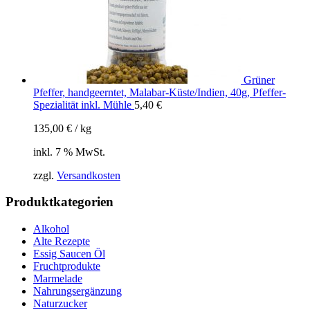
Grüner
Pfeffer, handgeerntet, Malabar-Küste/Indien, 40g, Pfeffer-
Spezialität inkl. Mühle
5,40
€
135,00
€
/
kg
inkl. 7 % MwSt.
zzgl.
Versandkosten
Produktkategorien
Alkohol
Alte Rezepte
Essig Saucen Öl
Fruchtprodukte
Marmelade
Nahrungsergänzung
Naturzucker