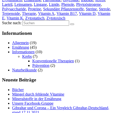
Laetril
,
Leinsamen
,
Lingane
,
Lipide
,
Phenole
,
Phytoöstrogene
,
Polysaccharide
,
Proteine
,
Sekundäre Pflanzenstoffe
,
Sterine
,
Sterole
,
Terpenoide
,
Therapie
,
Vitamin A
,
Vitamin B17
,
Vitamin D
,
Vitamin
E
,
Vitamin K
,
Zytostatisch
,
Zytotoxisch
Suche nach:
Informationen
Allgemein
(19)
Ernährung
(45)
Informationen
(10)
Krebs
(7)
Konventionelle Therapien
(1)
Prävention
(2)
Naturheilkunde
(2)
Neueste Beiträge
Bücher
Mängel durch fehlende Vitamine
Mineralstoffe in der Ernährung
Unsere Facebook-Gruppe
Gibraltar und Corona – Ein Vergleich Gibraltar-Deutschland,
stand 17.11.2021