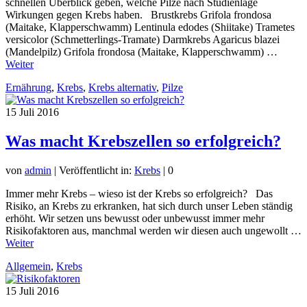
schnellen Überblick geben, welche Pilze nach Studienlage
Wirkungen gegen Krebs haben. Brustkrebs Grifola frondosa
(Maitake, Klapperschwamm) Lentinula edodes (Shiitake) Trametes
versicolor (Schmetterlings-Tramate) Darmkrebs Agaricus blazei
(Mandelpilz) Grifola frondosa (Maitake, Klapperschwamm) …
Weiter
Ernährung
,
Krebs
,
Krebs alternativ
,
Pilze
15
Juli 2016
Was macht Krebszellen so erfolgreich?
von
admin
|
Veröffentlicht in:
Krebs
|
0
Immer mehr Krebs – wieso ist der Krebs so erfolgreich? Das
Risiko, an Krebs zu erkranken, hat sich durch unser Leben ständig
erhöht. Wir setzen uns bewusst oder unbewusst immer mehr
Risikofaktoren aus, manchmal werden wir diesen auch ungewollt …
Weiter
Allgemein
,
Krebs
15
Juli 2016