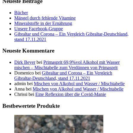
Neueste Beiträge
Bücher
Mängel durch fehlende Vitamine
Mineralstoffe in der Ernährung
Unsere Facebook-Gruppe
Gibraltar und Corona – Ein Vergleich Gibraltar-Deutschland,
stand 17.11.2021
Neueste Kommentare
Dirk Beyer
bei
Primasprit 69,9%vol Alkohol mit Wasser
mischen – Mischtabelle zum Verdünnen von Primasprit
Domenico
bei
Gibraltar und Corona – Ein Vergleich
Gibraltar-Deutschland, stand 17.11.2021
admin
bei
Mischen von Alkohol und Wasser / Mischtabelle
Anna
bei
Mischen von Alkohol und Wasser / Mischtabelle
Chrissi
bei
Eine Reflexion über die Covid-Manie
Bestbewertete Produkte