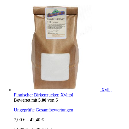
Xylit,
Finnischer Birkenzucker, Xylitol
Bewertet mit
5.00
von 5
Ungeprüfte Gesamtbewertungen
7,00
€
–
42,40
€