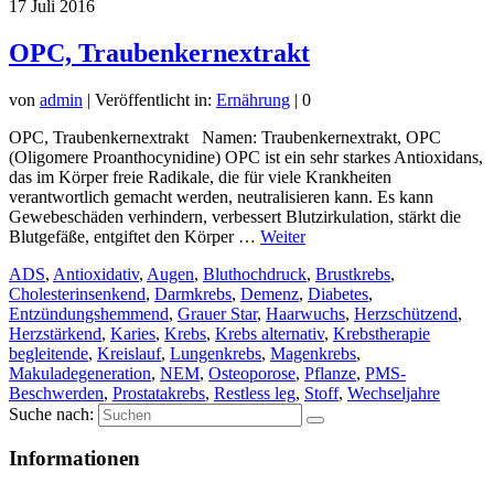
17
Juli 2016
OPC, Traubenkernextrakt
von
admin
|
Veröffentlicht in:
Ernährung
|
0
OPC, Traubenkernextrakt Namen: Traubenkernextrakt, OPC
(Oligomere Proanthocynidine) OPC ist ein sehr starkes Antioxidans,
das im Körper freie Radikale, die für viele Krankheiten
verantwortlich gemacht werden, neutralisieren kann. Es kann
Gewebeschäden verhindern, verbessert Blutzirkulation, stärkt die
Blutgefäße, entgiftet den Körper …
Weiter
ADS
,
Antioxidativ
,
Augen
,
Bluthochdruck
,
Brustkrebs
,
Cholesterinsenkend
,
Darmkrebs
,
Demenz
,
Diabetes
,
Entzündungshemmend
,
Grauer Star
,
Haarwuchs
,
Herzschützend
,
Herzstärkend
,
Karies
,
Krebs
,
Krebs alternativ
,
Krebstherapie
begleitende
,
Kreislauf
,
Lungenkrebs
,
Magenkrebs
,
Makuladegeneration
,
NEM
,
Osteoporose
,
Pflanze
,
PMS-
Beschwerden
,
Prostatakrebs
,
Restless leg
,
Stoff
,
Wechseljahre
Suche nach:
Informationen