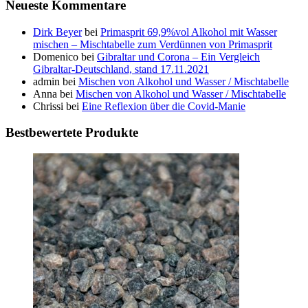
Neueste Kommentare
Dirk Beyer
bei
Primasprit 69,9%vol Alkohol mit Wasser
mischen – Mischtabelle zum Verdünnen von Primasprit
Domenico
bei
Gibraltar und Corona – Ein Vergleich
Gibraltar-Deutschland, stand 17.11.2021
admin
bei
Mischen von Alkohol und Wasser / Mischtabelle
Anna
bei
Mischen von Alkohol und Wasser / Mischtabelle
Chrissi
bei
Eine Reflexion über die Covid-Manie
Bestbewertete Produkte