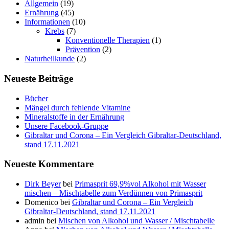
Allgemein
(19)
Ernährung
(45)
Informationen
(10)
Krebs
(7)
Konventionelle Therapien
(1)
Prävention
(2)
Naturheilkunde
(2)
Neueste Beiträge
Bücher
Mängel durch fehlende Vitamine
Mineralstoffe in der Ernährung
Unsere Facebook-Gruppe
Gibraltar und Corona – Ein Vergleich Gibraltar-Deutschland,
stand 17.11.2021
Neueste Kommentare
Dirk Beyer
bei
Primasprit 69,9%vol Alkohol mit Wasser
mischen – Mischtabelle zum Verdünnen von Primasprit
Domenico
bei
Gibraltar und Corona – Ein Vergleich
Gibraltar-Deutschland, stand 17.11.2021
admin
bei
Mischen von Alkohol und Wasser / Mischtabelle