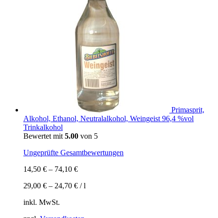
Primasprit,
Alkohol, Ethanol, Neutralalkohol, Weingeist 96,4 %vol
Trinkalkohol
Bewertet mit
5.00
von 5
Ungeprüfte Gesamtbewertungen
14,50
€
–
74,10
€
29,00
€
–
24,70
€
/
l
inkl. MwSt.