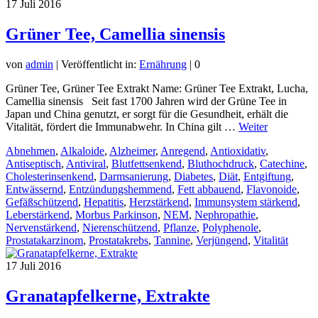
17
Juli 2016
Grüner Tee, Camellia sinensis
von
admin
|
Veröffentlicht in:
Ernährung
|
0
Grüner Tee, Grüner Tee Extrakt Name: Grüner Tee Extrakt, Lucha,
Camellia sinensis Seit fast 1700 Jahren wird der Grüne Tee in
Japan und China genutzt, er sorgt für die Gesundheit, erhält die
Vitalität, fördert die Immunabwehr. In China gilt …
Weiter
Abnehmen
,
Alkaloide
,
Alzheimer
,
Anregend
,
Antioxidativ
,
Antiseptisch
,
Antiviral
,
Blutfettsenkend
,
Bluthochdruck
,
Catechine
,
Cholesterinsenkend
,
Darmsanierung
,
Diabetes
,
Diät
,
Entgiftung
,
Entwässernd
,
Entzündungshemmend
,
Fett abbauend
,
Flavonoide
,
Gefäßschützend
,
Hepatitis
,
Herzstärkend
,
Immunsystem stärkend
,
Leberstärkend
,
Morbus Parkinson
,
NEM
,
Nephropathie
,
Nervenstärkend
,
Nierenschützend
,
Pflanze
,
Polyphenole
,
Prostatakarzinom
,
Prostatakrebs
,
Tannine
,
Verjüngend
,
Vitalität
17
Juli 2016
Granatapfelkerne, Extrakte