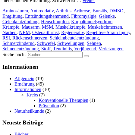
menschlichen Ernährung. Schwefel ist …
Weiter
Aminosäuren
,
Antioxidativ
,
Arthritis
,
Arthrose
,
Bursitis
,
DMSO
,
Entgiftung
,
Entzündungshemmend
,
Fibromyalgie
,
Gelenke
,
Gelenkentzündung
,
Heuschnupfen
,
Karpaltunnelsyndrom
,
Krämpfe
,
Mausarm
,
MSM
,
Muskelkrämpfe
,
Muskelschmerzen
,
Narben
,
NEM
,
Osteoarthritist
,
Regenerativ
,
Repetitive Strain Injury
,
RSI
,
Rückenschmerzen
,
Schleimbeutelentzündung
,
Schmerzlindernd
,
Schwefel
,
Schwellungen
,
Sehnen
,
Sehnenentzündung
,
Stoff
,
Tendinitis
,
Verjüngend
,
Verletzungen
Suche nach:
Informationen
Allgemein
(19)
Ernährung
(45)
Informationen
(10)
Krebs
(7)
Konventionelle Therapien
(1)
Prävention
(2)
Naturheilkunde
(2)
Neueste Beiträge
Bücher