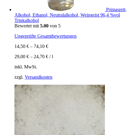
Primasprit,
Alkohol, Ethanol, Neutralalkohol, Weingeist 96,4 %vol
Trinkalkohol
Bewertet mit
5.00
von 5
Ungeprüfte Gesamtbewertungen
14,50
€
–
74,10
€
29,00
€
–
24,70
€
/
l
inkl. MwSt.
zzgl.
Versandkosten