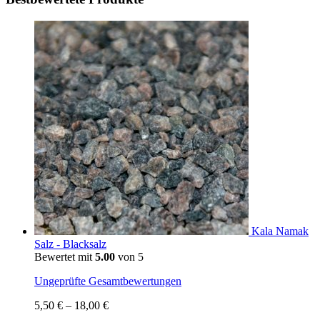
Kala Namak
Salz - Blacksalz
Bewertet mit
5.00
von 5
Ungeprüfte Gesamtbewertungen
5,50
€
–
18,00
€