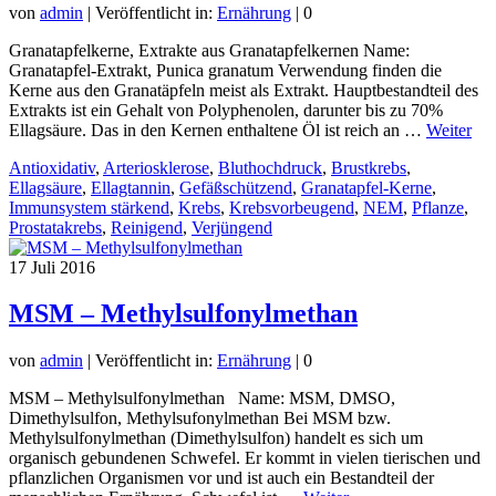
von
admin
|
Veröffentlicht in:
Ernährung
|
0
Granatapfelkerne, Extrakte aus Granatapfelkernen Name:
Granatapfel-Extrakt, Punica granatum Verwendung finden die
Kerne aus den Granatäpfeln meist als Extrakt. Hauptbestandteil des
Extrakts ist ein Gehalt von Polyphenolen, darunter bis zu 70%
Ellagsäure. Das in den Kernen enthaltene Öl ist reich an …
Weiter
Antioxidativ
,
Arteriosklerose
,
Bluthochdruck
,
Brustkrebs
,
Ellagsäure
,
Ellagtannin
,
Gefäßschützend
,
Granatapfel-Kerne
,
Immunsystem stärkend
,
Krebs
,
Krebsvorbeugend
,
NEM
,
Pflanze
,
Prostatakrebs
,
Reinigend
,
Verjüngend
17
Juli 2016
MSM – Methylsulfonylmethan
von
admin
|
Veröffentlicht in:
Ernährung
|
0
MSM – Methylsulfonylmethan Name: MSM, DMSO,
Dimethylsulfon, Methylsufonylmethan Bei MSM bzw.
Methylsulfonylmethan (Dimethylsulfon) handelt es sich um
organisch gebundenen Schwefel. Er kommt in vielen tierischen und
pflanzlichen Organismen vor und ist auch ein Bestandteil der