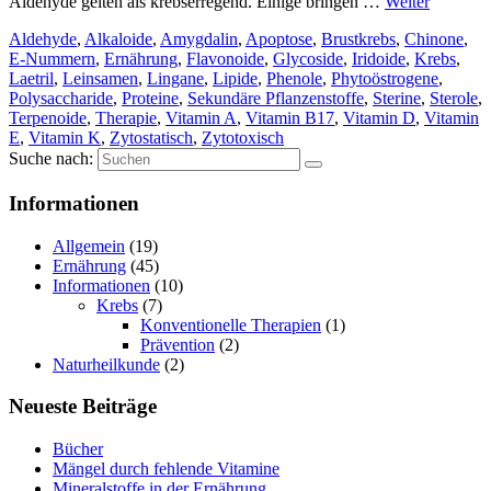
Aldehyde gelten als krebserregend. Einige bringen …
Weiter
Aldehyde
,
Alkaloide
,
Amygdalin
,
Apoptose
,
Brustkrebs
,
Chinone
,
E-Nummern
,
Ernährung
,
Flavonoide
,
Glycoside
,
Iridoide
,
Krebs
,
Laetril
,
Leinsamen
,
Lingane
,
Lipide
,
Phenole
,
Phytoöstrogene
,
Polysaccharide
,
Proteine
,
Sekundäre Pflanzenstoffe
,
Sterine
,
Sterole
,
Terpenoide
,
Therapie
,
Vitamin A
,
Vitamin B17
,
Vitamin D
,
Vitamin
E
,
Vitamin K
,
Zytostatisch
,
Zytotoxisch
Suche nach:
Informationen
Allgemein
(19)
Ernährung
(45)
Informationen
(10)
Krebs
(7)
Konventionelle Therapien
(1)
Prävention
(2)
Naturheilkunde
(2)
Neueste Beiträge
Bücher
Mängel durch fehlende Vitamine
Mineralstoffe in der Ernährung