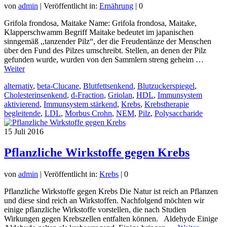
von
admin
|
Veröffentlicht in:
Ernährung
|
0
Grifola frondosa, Maitake Name: Grifola frondosa, Maitake,
Klapperschwamm Begriff Maitake bedeutet im japanischen
sinngemäß ,,tanzender Pilz“, der die Freudentänze der Menschen
über den Fund des Pilzes umschreibt. Stellen, an denen der Pilz
gefunden wurde, wurden von den Sammlern streng geheim …
Weiter
alternativ
,
beta-Clucane
,
Blutfettsenkend
,
Blutzuckerspiegel
,
Cholesterinsenkend
,
d-Fraction
,
Griolan
,
HDL
,
Immunsystem
aktivierend
,
Immunsystem stärkend
,
Krebs
,
Krebstherapie
begleitende
,
LDL
,
Morbus Crohn
,
NEM
,
Pilz
,
Polysaccharide
15
Juli 2016
Pflanzliche Wirkstoffe gegen Krebs
von
admin
|
Veröffentlicht in:
Krebs
|
0
Pflanzliche Wirkstoffe gegen Krebs Die Natur ist reich an Pflanzen
und diese sind reich an Wirkstoffen. Nachfolgend möchten wir
einige pflanzliche Wirkstoffe vorstellen, die nach Studien
Wirkungen gegen Krebszellen entfalten können. Aldehyde Einige