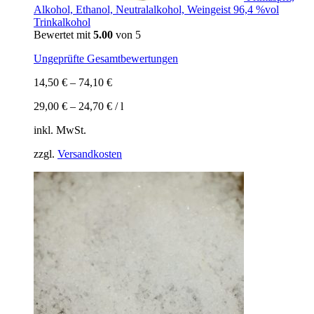
Alkohol, Ethanol, Neutralalkohol, Weingeist 96,4 %vol
Trinkalkohol
Bewertet mit
5.00
von 5
Ungeprüfte Gesamtbewertungen
14,50
€
–
74,10
€
29,00
€
–
24,70
€
/
l
inkl. MwSt.
zzgl.
Versandkosten