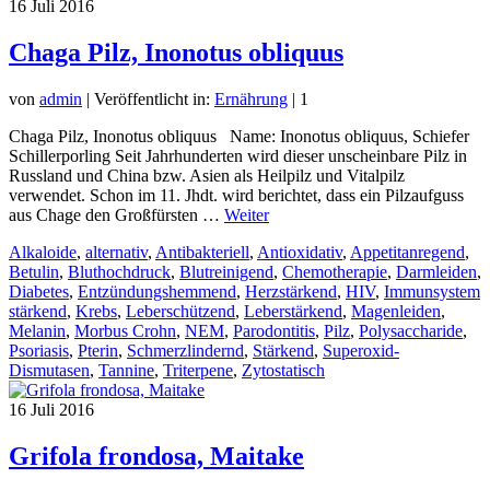
16
Juli 2016
Chaga Pilz, Inonotus obliquus
von
admin
|
Veröffentlicht in:
Ernährung
|
1
Chaga Pilz, Inonotus obliquus Name: Inonotus obliquus, Schiefer
Schillerporling Seit Jahrhunderten wird dieser unscheinbare Pilz in
Russland und China bzw. Asien als Heilpilz und Vitalpilz
verwendet. Schon im 11. Jhdt. wird berichtet, dass ein Pilzaufguss
aus Chage den Großfürsten …
Weiter
Alkaloide
,
alternativ
,
Antibakteriell
,
Antioxidativ
,
Appetitanregend
,
Betulin
,
Bluthochdruck
,
Blutreinigend
,
Chemotherapie
,
Darmleiden
,
Diabetes
,
Entzündungshemmend
,
Herzstärkend
,
HIV
,
Immunsystem
stärkend
,
Krebs
,
Leberschützend
,
Leberstärkend
,
Magenleiden
,
Melanin
,
Morbus Crohn
,
NEM
,
Parodontitis
,
Pilz
,
Polysaccharide
,
Psoriasis
,
Pterin
,
Schmerzlindernd
,
Stärkend
,
Superoxid-
Dismutasen
,
Tannine
,
Triterpene
,
Zytostatisch
16
Juli 2016
Grifola frondosa, Maitake