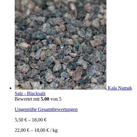
Kala Namak
Salz - Blacksalz
Bewertet mit
5.00
von 5
Ungeprüfte Gesamtbewertungen
5,50
€
–
18,00
€
22,00
€
–
18,00
€
/
kg