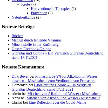
Krebs
(7)
Konventionelle Therapien
(1)
Prävention
(2)
Naturheilkunde
(2)
Neueste Beiträge
Bücher
Mängel durch fehlende Vitamine
Mineralstoffe in der Ernährung
Unsere Facebook-Gruppe
Gibraltar und Corona – Ein Vergleich Gibraltar-Deutschland,
stand 17.11.2021
Neueste Kommentare
Dirk Beyer
bei
Primasprit 69,9%vol Alkohol mit Wasser
mischen – Mischtabelle zum Verdünnen von Primasprit
Domenico
bei
Gibraltar und Corona – Ein Vergleich
Gibraltar-Deutschland, stand 17.11.2021
admin
bei
Mischen von Alkohol und Wasser / Mischtabelle
Anna
bei
Mischen von Alkohol und Wasser / Mischtabelle
Chrissi
bei
Eine Reflexion über die Covid-Manie