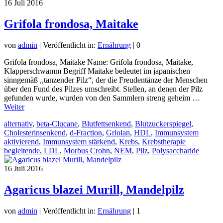
16
Juli 2016
Grifola frondosa, Maitake
von
admin
|
Veröffentlicht in:
Ernährung
|
0
Grifola frondosa, Maitake Name: Grifola frondosa, Maitake,
Klapperschwamm Begriff Maitake bedeutet im japanischen
sinngemäß ,,tanzender Pilz“, der die Freudentänze der Menschen
über den Fund des Pilzes umschreibt. Stellen, an denen der Pilz
gefunden wurde, wurden von den Sammlern streng geheim …
Weiter
alternativ
,
beta-Clucane
,
Blutfettsenkend
,
Blutzuckerspiegel
,
Cholesterinsenkend
,
d-Fraction
,
Griolan
,
HDL
,
Immunsystem
aktivierend
,
Immunsystem stärkend
,
Krebs
,
Krebstherapie
begleitende
,
LDL
,
Morbus Crohn
,
NEM
,
Pilz
,
Polysaccharide
16
Juli 2016
Agaricus blazei Murill, Mandelpilz
von
admin
|
Veröffentlicht in:
Ernährung
|
1