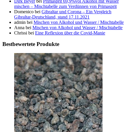
Dirk Beyer
bei
Primasprit 69,9%vol Alkohol mit Wasser
mischen – Mischtabelle zum Verdünnen von Primasprit
Domenico
bei
Gibraltar und Corona – Ein Vergleich
Gibraltar-Deutschland, stand 17.11.2021
admin
bei
Mischen von Alkohol und Wasser / Mischtabelle
Anna
bei
Mischen von Alkohol und Wasser / Mischtabelle
Chrissi
bei
Eine Reflexion über die Covid-Manie
Bestbewertete Produkte