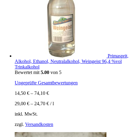
Primasprit,
Alkohol, Ethanol, Neutralalkohol, Weingeist 96,4 %vol
Trinkalkohol
Bewertet mit
5.00
von 5
Ungeprüfte Gesamtbewertungen
14,50
€
–
74,10
€
29,00
€
–
24,70
€
/
l
inkl. MwSt.
zzgl.
Versandkosten