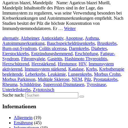
Agaricus blazei, Mandelpilz Name: Agaricus blazei Murill,
Mandelpilz Inhaltsstoffe des Pilzes sind in der Lage, das
Immunsystem zu regulieren, was seine Verwendung besonders bei
Krebserkrankungen und Autoimmunerkrankungen empfiehlt. Nach
Studien besitzt der Pilz die höchste Konzentration von
Immundystemmodulatoren. Er …
Weiter
alternativ
,
Alzheimer
,
Antioxidativ
,
Apoptose
,
Asthma
,
Autoimmunerkrankung
,
Bauchspeicheldrüsenkrebs
,
Brustkrebs
,
Burn-out-Syndrom
,
Colitis ulcerosa
,
Darmkrebs
,
Diabetes
,
Eierstockkrebs
,
Entzündungshemmend
,
Erschöpfung
,
Fatigue-
Syndrom
,
Fibromyalgie
,
Gastritis
,
Hashimoto Thyreoiditis
,
Herzschützend
,
Herzstärkend
,
Hirntumor
,
HIV
,
Immunsystem
aktivierend
,
Immunsystem stärkend
,
Katalase
,
Krebs
,
Krebstherapie
begleitende
,
Leberkrebs
,
Leukämie
,
Lungenkrebs
,
Morbus Crohn
,
Morbus Parkinson
,
Multiple Sklerose
,
NEM
,
Pilz
,
Prostatakrebs
,
Rheuma
,
Schilddrüse
,
Superoxid-Dismutasen
,
Tyrosinase
,
Unterleibskrebs
,
Zytotoxisch
Suche nach:
Informationen
Allgemein
(19)
Ernährung
(45)
Informationen
(10)