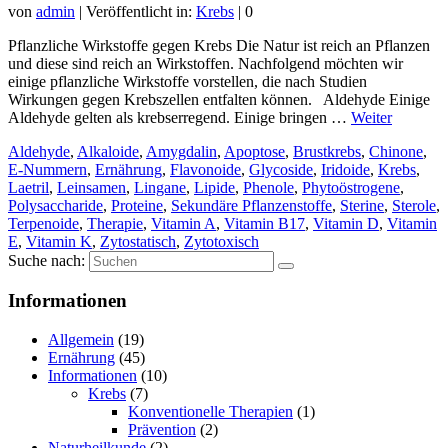
von
admin
|
Veröffentlicht in:
Krebs
|
0
Pflanzliche Wirkstoffe gegen Krebs Die Natur ist reich an Pflanzen
und diese sind reich an Wirkstoffen. Nachfolgend möchten wir
einige pflanzliche Wirkstoffe vorstellen, die nach Studien
Wirkungen gegen Krebszellen entfalten können. Aldehyde Einige
Aldehyde gelten als krebserregend. Einige bringen …
Weiter
Aldehyde
,
Alkaloide
,
Amygdalin
,
Apoptose
,
Brustkrebs
,
Chinone
,
E-Nummern
,
Ernährung
,
Flavonoide
,
Glycoside
,
Iridoide
,
Krebs
,
Laetril
,
Leinsamen
,
Lingane
,
Lipide
,
Phenole
,
Phytoöstrogene
,
Polysaccharide
,
Proteine
,
Sekundäre Pflanzenstoffe
,
Sterine
,
Sterole
,
Terpenoide
,
Therapie
,
Vitamin A
,
Vitamin B17
,
Vitamin D
,
Vitamin
E
,
Vitamin K
,
Zytostatisch
,
Zytotoxisch
Suche nach:
Informationen
Allgemein
(19)
Ernährung
(45)
Informationen
(10)
Krebs
(7)
Konventionelle Therapien
(1)
Prävention
(2)
Naturheilkunde
(2)