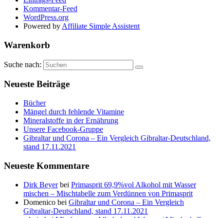
Kommentar-Feed
WordPress.org
Powered by
Affiliate Simple Assistent
Warenkorb
Suche nach:
Neueste Beiträge
Bücher
Mängel durch fehlende Vitamine
Mineralstoffe in der Ernährung
Unsere Facebook-Gruppe
Gibraltar und Corona – Ein Vergleich Gibraltar-Deutschland,
stand 17.11.2021
Neueste Kommentare
Dirk Beyer
bei
Primasprit 69,9%vol Alkohol mit Wasser
mischen – Mischtabelle zum Verdünnen von Primasprit
Domenico
bei
Gibraltar und Corona – Ein Vergleich
Gibraltar-Deutschland, stand 17.11.2021