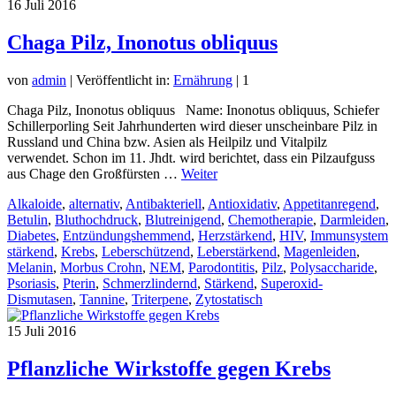
16
Juli 2016
Chaga Pilz, Inonotus obliquus
von
admin
|
Veröffentlicht in:
Ernährung
|
1
Chaga Pilz, Inonotus obliquus Name: Inonotus obliquus, Schiefer
Schillerporling Seit Jahrhunderten wird dieser unscheinbare Pilz in
Russland und China bzw. Asien als Heilpilz und Vitalpilz
verwendet. Schon im 11. Jhdt. wird berichtet, dass ein Pilzaufguss
aus Chage den Großfürsten …
Weiter
Alkaloide
,
alternativ
,
Antibakteriell
,
Antioxidativ
,
Appetitanregend
,
Betulin
,
Bluthochdruck
,
Blutreinigend
,
Chemotherapie
,
Darmleiden
,
Diabetes
,
Entzündungshemmend
,
Herzstärkend
,
HIV
,
Immunsystem
stärkend
,
Krebs
,
Leberschützend
,
Leberstärkend
,
Magenleiden
,
Melanin
,
Morbus Crohn
,
NEM
,
Parodontitis
,
Pilz
,
Polysaccharide
,
Psoriasis
,
Pterin
,
Schmerzlindernd
,
Stärkend
,
Superoxid-
Dismutasen
,
Tannine
,
Triterpene
,
Zytostatisch
15
Juli 2016
Pflanzliche Wirkstoffe gegen Krebs