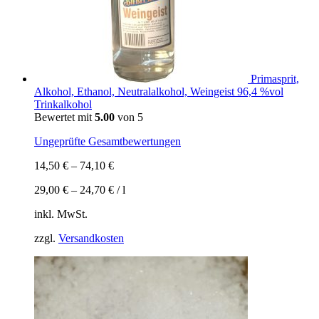
Primasprit,
Alkohol, Ethanol, Neutralalkohol, Weingeist 96,4 %vol
Trinkalkohol
Bewertet mit
5.00
von 5
Ungeprüfte Gesamtbewertungen
14,50
€
–
74,10
€
29,00
€
–
24,70
€
/
l
inkl. MwSt.
zzgl.
Versandkosten