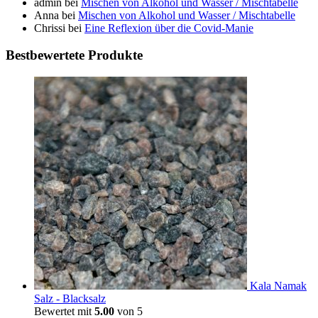
admin
bei
Mischen von Alkohol und Wasser / Mischtabelle
Anna
bei
Mischen von Alkohol und Wasser / Mischtabelle
Chrissi
bei
Eine Reflexion über die Covid-Manie
Bestbewertete Produkte
Kala Namak
Salz - Blacksalz
Bewertet mit
5.00
von 5