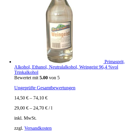
Primasprit,
Alkohol, Ethanol, Neutralalkohol, Weingeist 96,4 %vol
Trinkalkohol
Bewertet mit
5.00
von 5
Ungeprüfte Gesamtbewertungen
14,50
€
–
74,10
€
29,00
€
–
24,70
€
/
l
inkl. MwSt.
zzgl.
Versandkosten