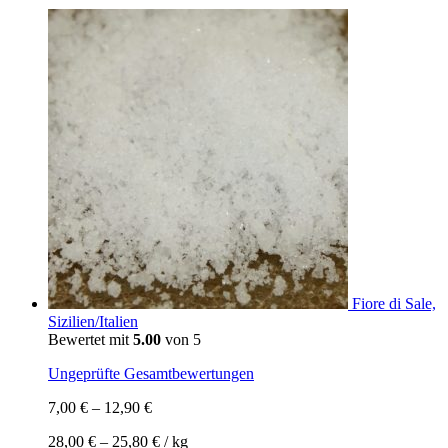
Fiore di Sale,
Sizilien/Italien
Bewertet mit
5.00
von 5
Ungeprüfte Gesamtbewertungen
7,00
€
–
12,90
€
28,00
€
–
25,80
€
/
kg