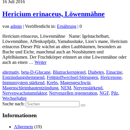
16
Juli 2016
Hericium erinaceus, Löwenmähne
von
admin
|
Veröffentlicht in:
Ernährung
|
0
Hericium erinaceus, Löwenmähne Name: Igelstachelbart,
Löwenmähne, Affenkopfpilz, Yamabusitake, Lion’s mane, Hericium
erinaceus Dieser Pilz wächst an alten Laubbäumen, besonders an
Buche und Eiche, manchmal auch an Nussbäumen und
Apfelbäumen. Der Fruchtkörper erinnert an eine Löwenmähne oder
auch an einen …
Weiter
alternativ
,
beta-D-Glucane
,
Blutzuckerspiegel
,
Diabetes
,
Einacine
,
Entzündungshemmend
,
Fetttstoffwechsel-Störungen
,
Hericenone
,
Immunsystem stärkend
,
Krebs
,
Magengeschwür
,
Magenschleimhautentzündung
,
NEM
,
Nervenstärkend
,
Nervenwachstumsfaktor
,
Nervenzellen regeneration
,
NGF
,
Pilz
,
Wechseljahre
Suche nach:
Informationen
Allgemein
(19)