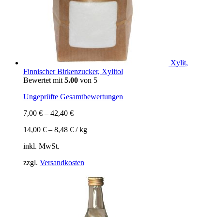
Xylit,
Finnischer Birkenzucker, Xylitol
Bewertet mit
5.00
von 5
Ungeprüfte Gesamtbewertungen
7,00
€
–
42,40
€
14,00
€
–
8,48
€
/
kg
inkl. MwSt.
zzgl.
Versandkosten