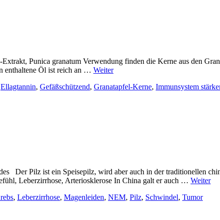
Extrakt, Punica granatum Verwendung finden die Kerne aus den Granatäp
 enthaltene Öl ist reich an …
Weiter
,
Ellagtannin
,
Gefäßschützend
,
Granatapfel-Kerne
,
Immunsystem stärke
s Der Pilz ist ein Speisepilz, wird aber auch in der traditionellen c
hl, Leberzirrhose, Arteriosklerose In China galt er auch …
Weiter
rebs
,
Leberzirrhose
,
Magenleiden
,
NEM
,
Pilz
,
Schwindel
,
Tumor