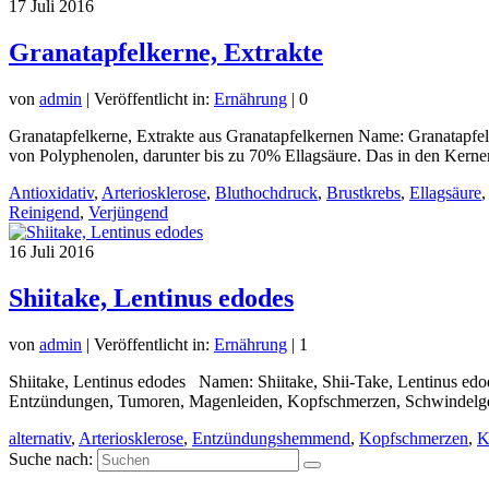
17
Juli 2016
Granatapfelkerne, Extrakte
von
admin
|
Veröffentlicht in:
Ernährung
|
0
Granatapfelkerne, Extrakte aus Granatapfelkernen Name: Granatapfel-
von Polyphenolen, darunter bis zu 70% Ellagsäure. Das in den Kernen
Antioxidativ
,
Arteriosklerose
,
Bluthochdruck
,
Brustkrebs
,
Ellagsäure
Reinigend
,
Verjüngend
16
Juli 2016
Shiitake, Lentinus edodes
von
admin
|
Veröffentlicht in:
Ernährung
|
1
Shiitake, Lentinus edodes Namen: Shiitake, Shii-Take, Lentinus edode
Entzündungen, Tumoren, Magenleiden, Kopfschmerzen, Schwindelgefü
alternativ
,
Arteriosklerose
,
Entzündungshemmend
,
Kopfschmerzen
,
K
Suche nach: