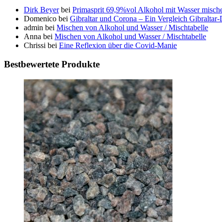
Dirk Beyer
bei
Primasprit 69,9%vol Alkohol mit Wasser misch
Domenico
bei
Gibraltar und Corona – Ein Vergleich Gibraltar
admin
bei
Mischen von Alkohol und Wasser / Mischtabelle
Anna
bei
Mischen von Alkohol und Wasser / Mischtabelle
Chrissi
bei
Eine Reflexion über die Covid-Manie
Bestbewertete Produkte