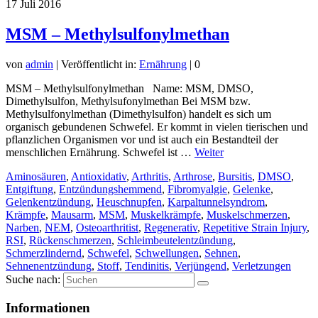
17
Juli 2016
MSM – Methylsulfonylmethan
von
admin
|
Veröffentlicht in:
Ernährung
|
0
MSM – Methylsulfonylmethan Name: MSM, DMSO,
Dimethylsulfon, Methylsufonylmethan Bei MSM bzw.
Methylsulfonylmethan (Dimethylsulfon) handelt es sich um
organisch gebundenen Schwefel. Er kommt in vielen tierischen und
pflanzlichen Organismen vor und ist auch ein Bestandteil der
menschlichen Ernährung. Schwefel ist …
Weiter
Aminosäuren
,
Antioxidativ
,
Arthritis
,
Arthrose
,
Bursitis
,
DMSO
,
Entgiftung
,
Entzündungshemmend
,
Fibromyalgie
,
Gelenke
,
Gelenkentzündung
,
Heuschnupfen
,
Karpaltunnelsyndrom
,
Krämpfe
,
Mausarm
,
MSM
,
Muskelkrämpfe
,
Muskelschmerzen
,
Narben
,
NEM
,
Osteoarthritist
,
Regenerativ
,
Repetitive Strain Injury
,
RSI
,
Rückenschmerzen
,
Schleimbeutelentzündung
,
Schmerzlindernd
,
Schwefel
,
Schwellungen
,
Sehnen
,
Sehnenentzündung
,
Stoff
,
Tendinitis
,
Verjüngend
,
Verletzungen
Suche nach:
Informationen