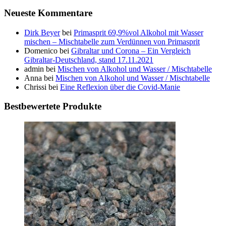
Neueste Kommentare
Dirk Beyer
bei
Primasprit 69,9%vol Alkohol mit Wasser
mischen – Mischtabelle zum Verdünnen von Primasprit
Domenico
bei
Gibraltar und Corona – Ein Vergleich
Gibraltar-Deutschland, stand 17.11.2021
admin
bei
Mischen von Alkohol und Wasser / Mischtabelle
Anna
bei
Mischen von Alkohol und Wasser / Mischtabelle
Chrissi
bei
Eine Reflexion über die Covid-Manie
Bestbewertete Produkte