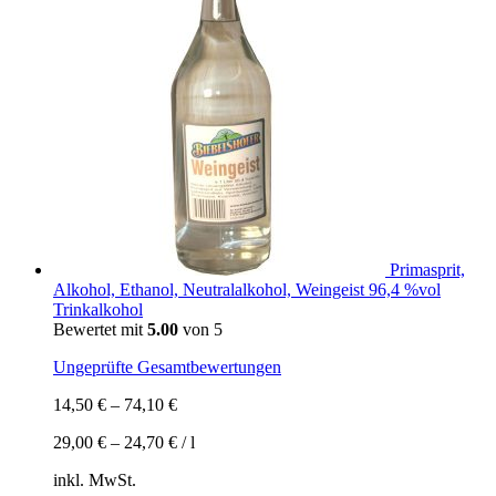
Primasprit,
Alkohol, Ethanol, Neutralalkohol, Weingeist 96,4 %vol
Trinkalkohol
Bewertet mit
5.00
von 5
Ungeprüfte Gesamtbewertungen
14,50
€
–
74,10
€
29,00
€
–
24,70
€
/
l
inkl. MwSt.