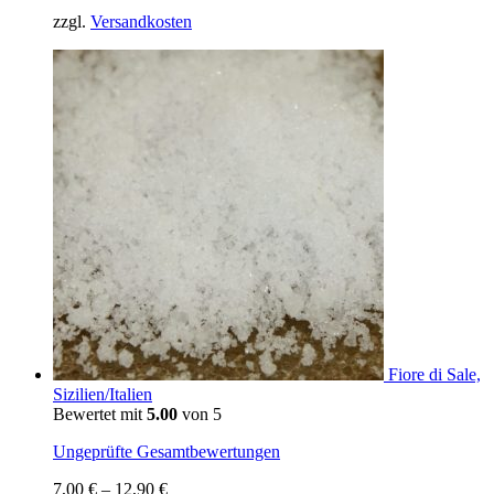
zzgl.
Versandkosten
Fiore di Sale,
Sizilien/Italien
Bewertet mit
5.00
von 5
Ungeprüfte Gesamtbewertungen
7,00
€
–
12,90
€