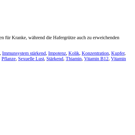
pen für Kranke, während die Hafergrütze auch zu erweichenden
,
Immunsystem stärkend
,
Impotenz
,
Kolik
,
Konzentration
,
Kupfer
,
,
Pflanze
,
Sexuelle Lust
,
Stärkend
,
Thiamin
,
Vitamin B12
,
Vitamin