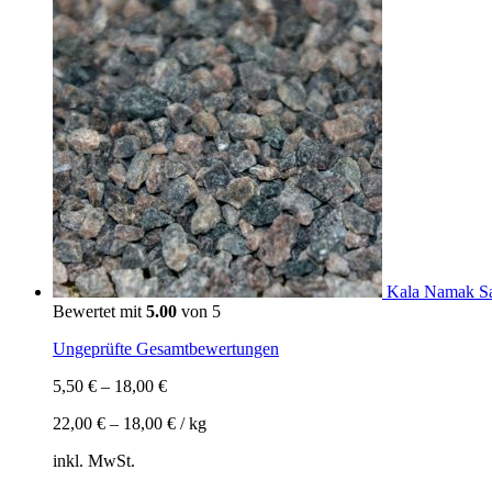
Kala Namak Sal
Bewertet mit
5.00
von 5
Ungeprüfte Gesamtbewertungen
5,50
€
–
18,00
€
22,00
€
–
18,00
€
/
kg
inkl. MwSt.