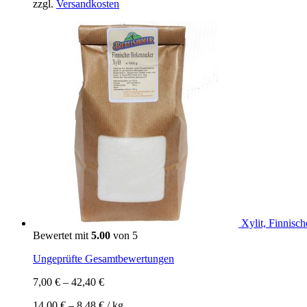
zzgl.
Versandkosten
Xylit, Finnisch
Bewertet mit
5.00
von 5
Ungeprüfte Gesamtbewertungen
7,00
€
–
42,40
€
14,00
€
–
8,48
€
/
kg