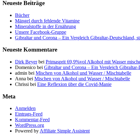
Neueste Beiträge
Bücher
Mängel durch fehlende Vitamine
Mineralstoffe in der Ernährung
Unsere Facebook-Gruppe
Gibraltar und Corona – Ein Vergleich Gibraltar-Deutschland, s
Neueste Kommentare
Dirk Beyer
bei
Primasprit 69,9%vol Alkohol mit Wasser misch
Domenico
bei
Gibraltar und Corona – Ein Vergleich Gibraltar
admin
bei
Mischen von Alkohol und Wasser / Mischtabelle
Anna
bei
Mischen von Alkohol und Wasser / Mischtabelle
Chrissi
bei
Eine Reflexion über die Covid-Manie
Meta
Anmelden
Eintrags-Feed
Kommentar-Feed
WordPress.org
Powered by
Affiliate Simple Assistent