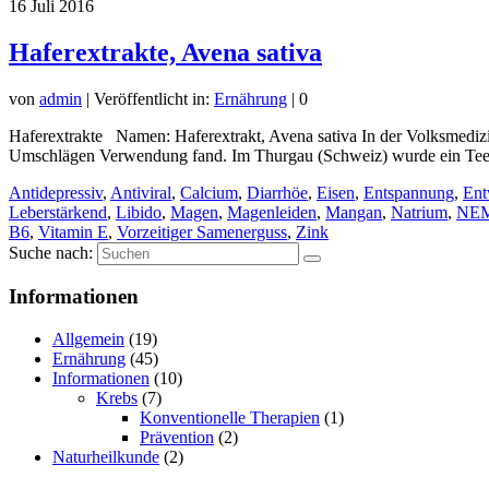
16
Juli 2016
Haferextrakte, Avena sativa
von
admin
|
Veröffentlicht in:
Ernährung
|
0
Haferextrakte Namen: Haferextrakt, Avena sativa In der Volksmedizi
Umschlägen Verwendung fand. Im Thurgau (Schweiz) wurde ein Tee 
Antidepressiv
,
Antiviral
,
Calcium
,
Diarrhöe
,
Eisen
,
Entspannung
,
Ent
Leberstärkend
,
Libido
,
Magen
,
Magenleiden
,
Mangan
,
Natrium
,
NE
B6
,
Vitamin E
,
Vorzeitiger Samenerguss
,
Zink
Suche nach:
Informationen
Allgemein
(19)
Ernährung
(45)
Informationen
(10)
Krebs
(7)
Konventionelle Therapien
(1)
Prävention
(2)
Naturheilkunde
(2)