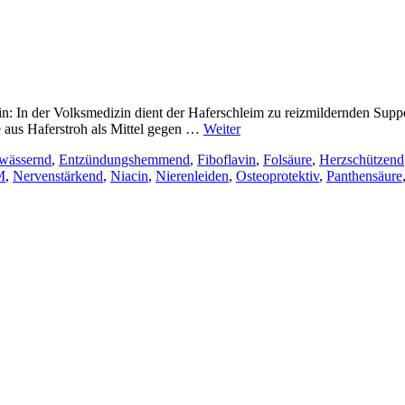
n: In der Volksmedizin dient der Haferschleim zu reizmildernden Sup
aus Haferstroh als Mittel gegen …
Weiter
wässernd
,
Entzündungshemmend
,
Fiboflavin
,
Folsäure
,
Herzschützend
M
,
Nervenstärkend
,
Niacin
,
Nierenleiden
,
Osteoprotektiv
,
Panthensäure