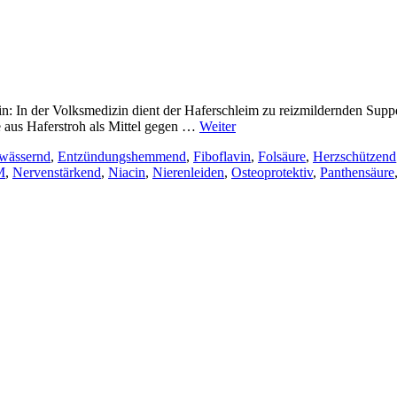
n: In der Volksmedizin dient der Haferschleim zu reizmildernden Sup
aus Haferstroh als Mittel gegen …
Weiter
wässernd
,
Entzündungshemmend
,
Fiboflavin
,
Folsäure
,
Herzschützend
M
,
Nervenstärkend
,
Niacin
,
Nierenleiden
,
Osteoprotektiv
,
Panthensäure