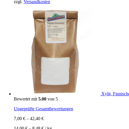
zzgl.
Versandkosten
Xylit, Finnisch
Bewertet mit
5.00
von 5
Ungeprüfte Gesamtbewertungen
7,00
€
–
42,40
€
14,00
€
–
8,48
€
/
kg