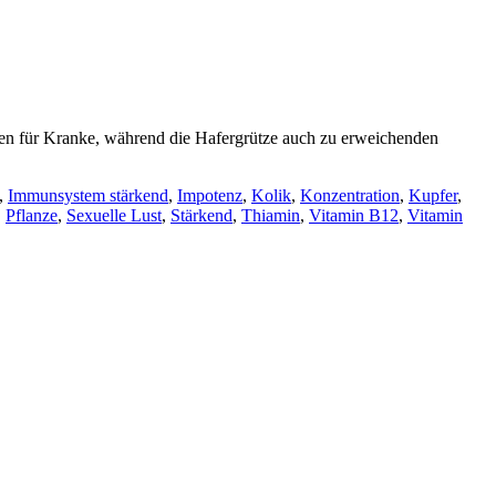
pen für Kranke, während die Hafergrütze auch zu erweichenden
,
Immunsystem stärkend
,
Impotenz
,
Kolik
,
Konzentration
,
Kupfer
,
,
Pflanze
,
Sexuelle Lust
,
Stärkend
,
Thiamin
,
Vitamin B12
,
Vitamin