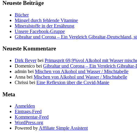
Neueste Beiträge
Bücher
Mängel durch fehlende Vitamine
Mineralstoffe in der Ernährung
Unsere Facebook-Gruppe
Gibraltar und Corona – Ein Vergleich Gibraltar-Deutschland, s
Neueste Kommentare
Dirk Beyer
bei
Primasprit 69,9%vol Alkohol mit Wasser misch
Domenico
bei
Gibraltar und Corona – Ein Vergleich Gibraltar
admin
bei
Mischen von Alkohol und Wasser / Mischtabelle
Anna
bei
Mischen von Alkohol und Wasser / Mischtabelle
Chrissi
bei
Eine Reflexion über die Covid-Manie
Meta
Anmelden
Eintrags-Feed
Kommentar-Feed
WordPress.org
Powered by
Affiliate Simple Assistent