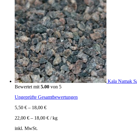
Kala Namak Sal
Bewertet mit
5.00
von 5
Ungeprüfte Gesamtbewertungen
5,50
€
–
18,00
€
22,00
€
–
18,00
€
/
kg
inkl. MwSt.