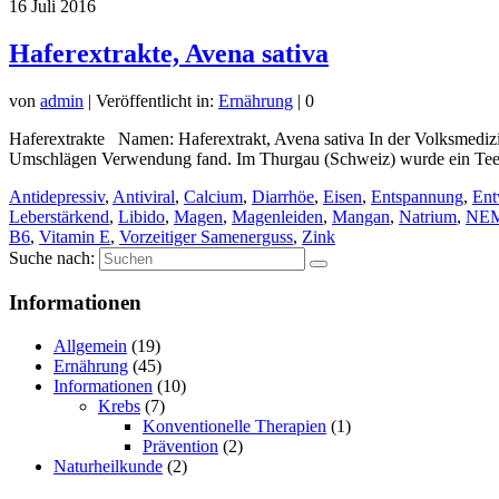
16
Juli 2016
Haferextrakte, Avena sativa
von
admin
|
Veröffentlicht in:
Ernährung
|
0
Haferextrakte Namen: Haferextrakt, Avena sativa In der Volksmedizi
Umschlägen Verwendung fand. Im Thurgau (Schweiz) wurde ein Tee 
Antidepressiv
,
Antiviral
,
Calcium
,
Diarrhöe
,
Eisen
,
Entspannung
,
Ent
Leberstärkend
,
Libido
,
Magen
,
Magenleiden
,
Mangan
,
Natrium
,
NE
B6
,
Vitamin E
,
Vorzeitiger Samenerguss
,
Zink
Suche nach:
Informationen
Allgemein
(19)
Ernährung
(45)
Informationen
(10)
Krebs
(7)
Konventionelle Therapien
(1)
Prävention
(2)
Naturheilkunde
(2)