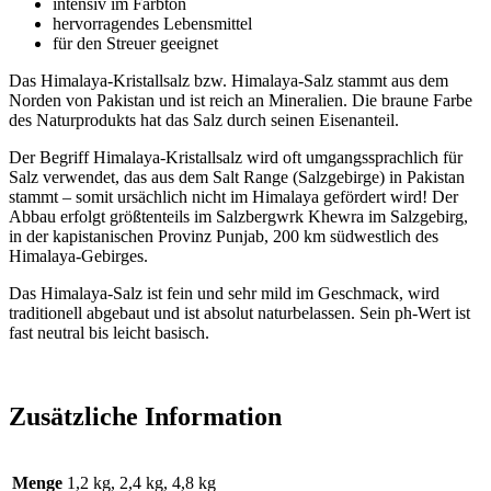
intensiv im Farbton
hervorragendes Lebensmittel
für den Streuer geeignet
Das Himalaya-Kristallsalz bzw. Himalaya-Salz stammt aus dem
Norden von Pakistan und ist reich an Mineralien. Die braune Farbe
des Naturprodukts hat das Salz durch seinen Eisenanteil.
Der Begriff Himalaya-Kristallsalz wird oft umgangssprachlich für
Salz verwendet, das aus dem Salt Range (Salzgebirge) in Pakistan
stammt – somit ursächlich nicht im Himalaya gefördert wird! Der
Abbau erfolgt größtenteils im Salzbergwrk Khewra im Salzgebirg,
in der kapistanischen Provinz Punjab, 200 km südwestlich des
Himalaya-Gebirges.
Das Himalaya-Salz ist fein und sehr mild im Geschmack, wird
traditionell abgebaut und ist absolut naturbelassen. Sein ph-Wert ist
fast neutral bis leicht basisch.
Zusätzliche Information
Menge
1,2 kg, 2,4 kg, 4,8 kg