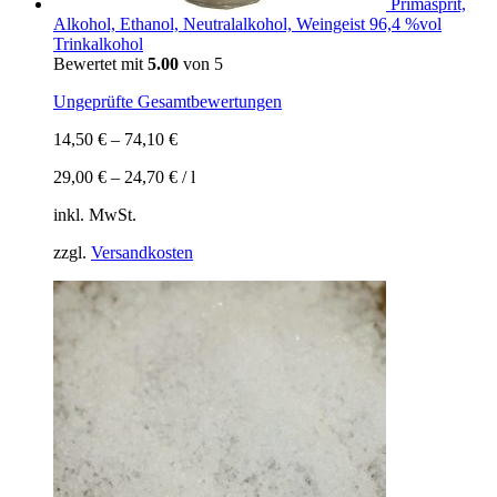
Primasprit,
Alkohol, Ethanol, Neutralalkohol, Weingeist 96,4 %vol
Trinkalkohol
Bewertet mit
5.00
von 5
Ungeprüfte Gesamtbewertungen
14,50
€
–
74,10
€
29,00
€
–
24,70
€
/
l
inkl. MwSt.
zzgl.
Versandkosten