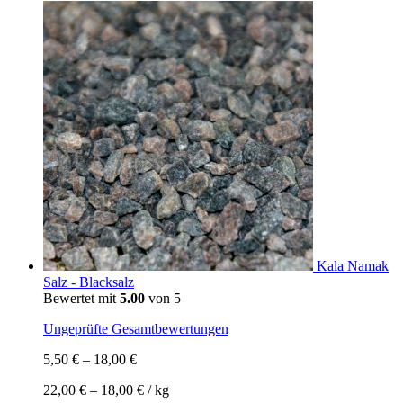
Kala Namak
Salz - Blacksalz
Bewertet mit
5.00
von 5
Ungeprüfte Gesamtbewertungen
5,50
€
–
18,00
€
22,00
€
–
18,00
€
/
kg