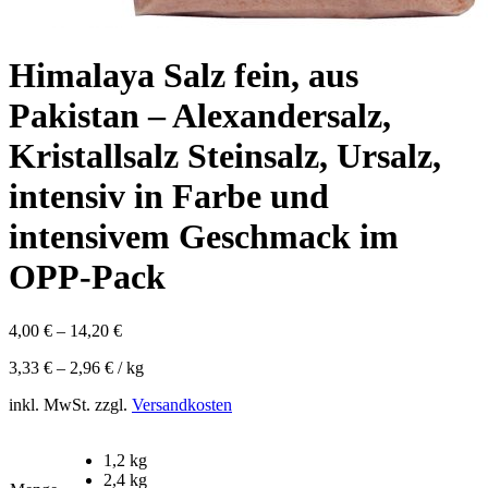
Himalaya Salz fein, aus
Pakistan – Alexandersalz,
Kristallsalz Steinsalz, Ursalz,
intensiv in Farbe und
intensivem Geschmack im
OPP-Pack
4,00
€
–
14,20
€
3,33
€
–
2,96
€
/
kg
inkl. MwSt.
zzgl.
Versandkosten
1,2 kg
2,4 kg