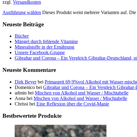
zzgl.
Versandkosten
Ausführung wählen
Dieses Produkt weist mehrere Varianten auf. Di
Neueste Beiträge
Bücher
Mängel durch fehlende Vitamine
Mineralstoffe in der Ernährung
Unsere Facebook-Gruppe
Gibraltar und Corona – Ein Vergleich Gibraltar-Deutschland, s
Neueste Kommentare
Dirk Beyer
bei
Primasprit 69,9%vol Alkohol mit Wasser misch
Domenico
bei
Gibraltar und Corona – Ein Vergleich Gibraltar
admin
bei
Mischen von Alkohol und Wasser / Mischtabelle
Anna
bei
Mischen von Alkohol und Wasser / Mischtabelle
Chrissi
bei
Eine Reflexion über die Covid-Manie
Bestbewertete Produkte