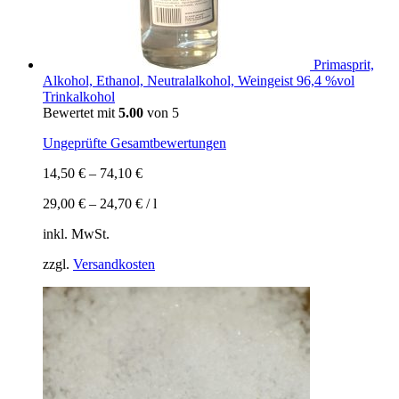
Primasprit,
Alkohol, Ethanol, Neutralalkohol, Weingeist 96,4 %vol
Trinkalkohol
Bewertet mit
5.00
von 5
Ungeprüfte Gesamtbewertungen
14,50
€
–
74,10
€
29,00
€
–
24,70
€
/
l
inkl. MwSt.
zzgl.
Versandkosten