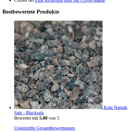
Chrissi
bei
Eine Reflexion über die Covid-Manie
Bestbewertete Produkte
Kala Namak
Salz - Blacksalz
Bewertet mit
5.00
von 5
Ungeprüfte Gesamtbewertungen